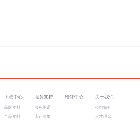
下载中心
服务支持
维修中心
关于我们
品牌资料
服务承诺
公司简介
产品资料
库存清单
人才理念