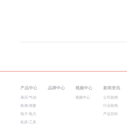
产品中心
品牌中心
视频中心
新闻资讯
液压/气动
视频中心
公司新闻
检测/测量
行业新闻
电子/电力
产品百科
机床/工具