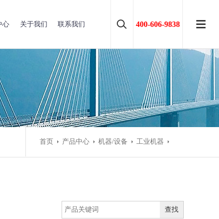
400-606-9838
中心
关于我们
联系我们
首页
产品中心
机器/设备
工业机器
查找