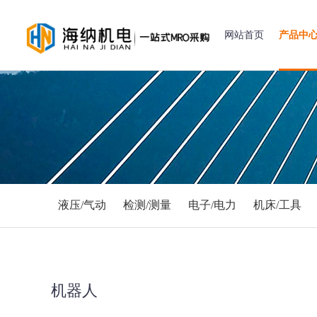
网站首页
产品中
液压/气动
检测/测量
电子/电力
机床/工具
机器人