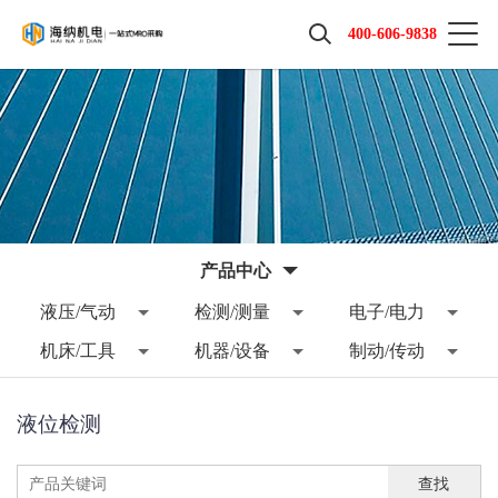
400-606-9838
产品中心
液压/气动
检测/测量
电子/电力
机床/工具
机器/设备
制动/传动
液位检测
查找