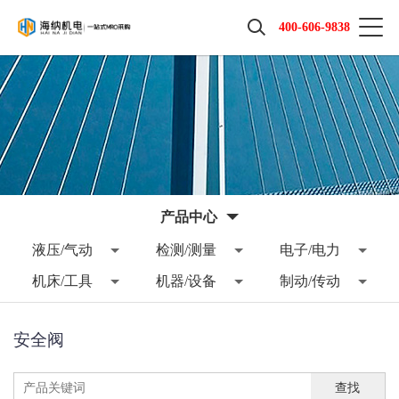
400-606-9838
产品中心
液压/气动
检测/测量
电子/电力
机床/工具
机器/设备
制动/传动
安全阀
查找