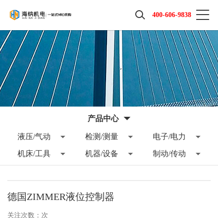
400-606-9838
产品中心
液压/气动
检测/测量
电子/电力
机床/工具
机器/设备
制动/传动
德国ZIMMER液位控制器
关注次数：
次